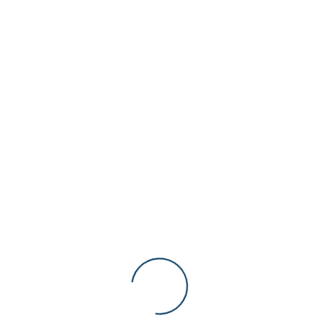
Gaming Accessories
Keine Einträge
Houseware
Samsung 8K TV
70”