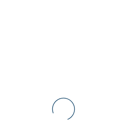
Recent posts
Figure 01 Roboter
Juli 02, 2024
Tesla Optimus Gen. 2 – Was kann die neue
Generation
Dezember 23, 2023
Tags