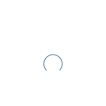
Gaming Accessories
Keine Einträge
Houseware
Samsung 8K TV
70”