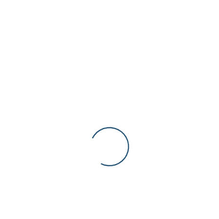
echte Position beibehalten, selbst wenn er erheblichen Stößen an sei
Knien in der Lage, autonom auf anspruchsvollem Gelände und in 
Unitree
ree
Es gibt noch keine Rezensionen
Felder