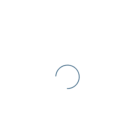
Kollaborative Roboter / Cobots
Roboter Arme
Roboter mit 4 Beinen / Robodog
Hersteller
Boston Dynamics
Dobot
Niryo
Promobot
Tesla Robotics
Unitree
Kundenbewertungen