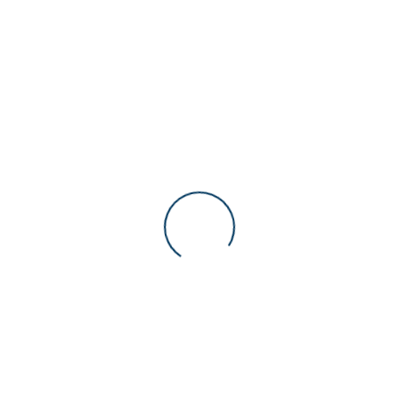
Kollaborative Roboter / Cobots
Roboter Arme
Roboter mit 4 Beinen / Robodog
Hersteller
Boston Dynamics
Dobot
Niryo
Promobot
Tesla Robotics
Unitree
Kundenbewertungen