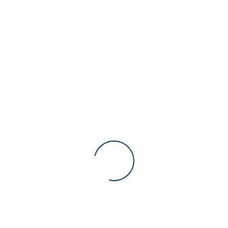
Recent posts
Figure 01 Roboter
Juli 02, 2024
Tesla Optimus Gen. 2 – Was kann die neue
Generation
Dezember 23, 2023
Tags